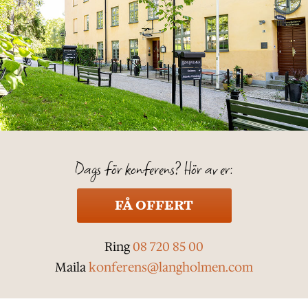
Dags för konferens? Hör av er:
FÅ OFFERT
Ring
08 720 85 00
Maila
konferens@langholmen.com