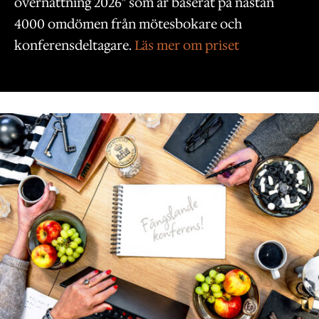
övernattning 2026" som är baserat på nästan
4000 omdömen från mötesbokare och
konferensdeltagare.
Läs mer om priset