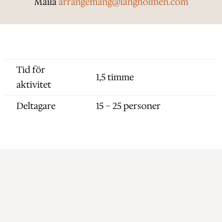
Maila
arrangemang@langholmen.com
Tid för
1,5 timme
aktivitet
Deltagare
15 – 25 personer
Kan ni rymma från
Långholmen?
Följ med på ett spännande äventyr i underbart