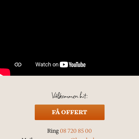
Välkommen hit:
FÅ OFFERT
Ring
08 720 85 00