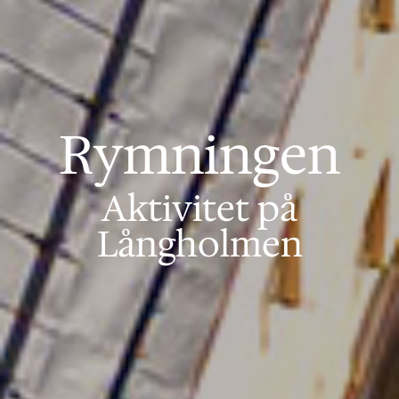
Rymningen
Aktivitet på
Långholmen