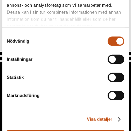
annons- och analysföretag som vi samarbetar med.
Vill du avregistrera dig? Klicka på länken
Dessa kan i sin tur kombinera informationen med annan
Avregistrera som du hittar längst ner i
information som du har tillhandahållit eller som de har
samlat in när du har använt deras tjänster.
nyhetsbrevet eller
klicka här
.
Samtyckesval
Nödvändig
Inställningar
Statistik
KONTAKT
08-720 85 00
Marknadsföring
info@langholmen.com
Långholmsmuren 20
Visa detaljer
Hitta hit