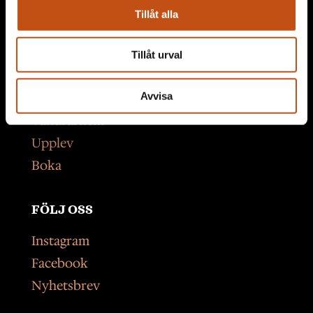
Tillåt alla
OMRÅDEN
Hotell
Tillåt urval
Konferens
Avvisa
Restaurang
Vandrarhem
Upplev
Boka
FÖLJ OSS
Instagram
Facebook
Nyhetsbrev