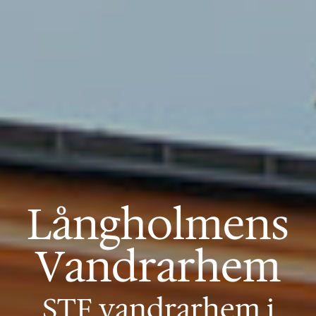
Långholmens
Vandrarhem
STF vandrarhem i