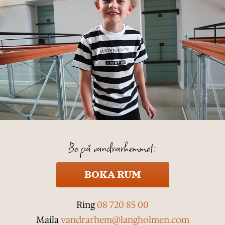
Bo på vandrarhemmet:
BOKA RUM
Ring
08 720 85 00
Maila
vandrarhem@langholmen.com