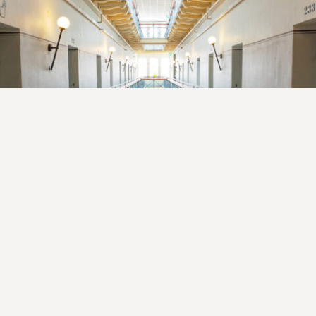
Checka in på häktet
Söker du ett bra vandrarhem på Södermalm?
Långholmens Vandrarhem ligger på Stockholms