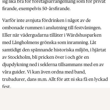
sig lika bra för företagsarrangemang som för privat
firande, exempelvis 50-årsfirande.
Varför inte avnjuta fördrinken i något av de
ombonade rummen i anslutning till festvåningen.
Eller när vädergudarna tillåter i Wärdshusparken
med Långholmens grönska som inramning. Låt
samtidigt den spännande historiska miljön, i hjärtat
av Stockholm, bli pricken över i och gör en
djupdykning ned i seklerna tillsammans med en av
våra guider. Vi kan även ordna med band,
trubadurer, dans m.m. Allt för att ni ska få en lyckad
fest.
Långholmens Festvåning kan ta upp till 90 gäster,
dukat för åtta personer per bord. Vid E-