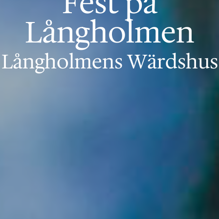
Fest på
Långholmen
Långholmens Wärdshus