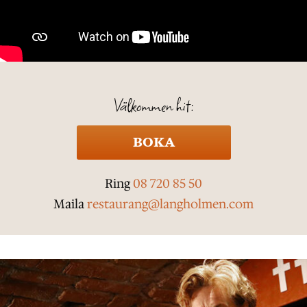
Välkommen hit:
BOKA
Ring
08 720 85 50
Maila
restaurang@langholmen.com