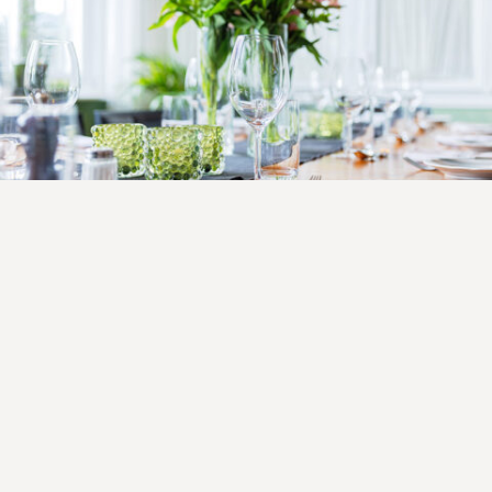
En helkväll på ön
Teaterbiljetterna ger er en helhetsupplevelse på
Långholmen under en kväll!
Utvald tvårättersmeny
på Långholmens