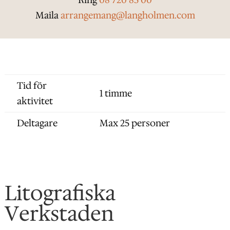
Ring
08 720 85 00
Maila
arrangemang@langholmen.com
Tid för
1 timme
aktivitet
Deltagare
Max 25 personer
Litografiska
Verkstaden