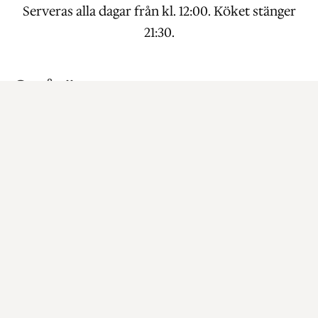
Serveras alla dagar från kl. 12:00. Köket stänger
21:30.
Smårätter
Matjesill med tillbehör
190 kr
Toast Skagen, halv
165 kr
Toast Skagen, hel
225 kr
Caesarsallad med
155 kr
kycklinglårfilé, halv
Caesarsallad med
195 kr
kycklinglårfilé, hel
Boquerones på stekt Levain,