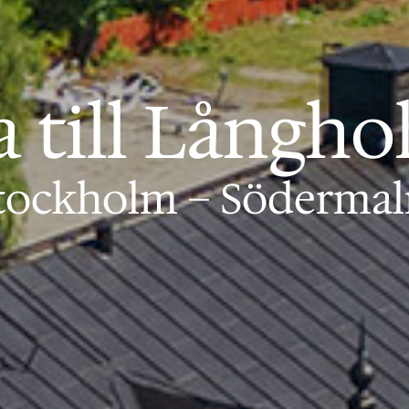
a till Långh
tockholm – Söderma