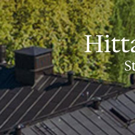
Hitt
S