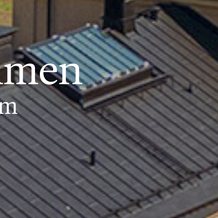
olmen
lm