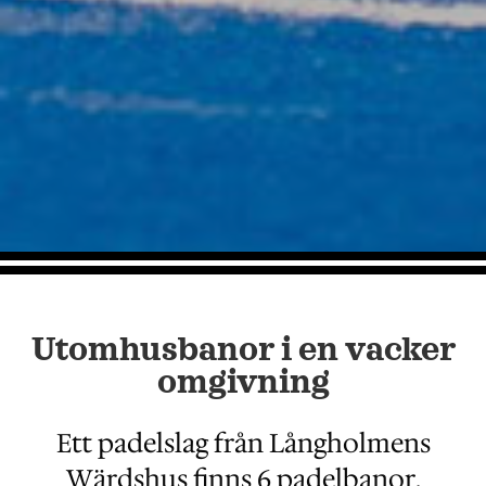
Utomhusbanor i en vacker
omgivning
Ett padelslag från Långholmens
Wärdshus finns 6 padelbanor.