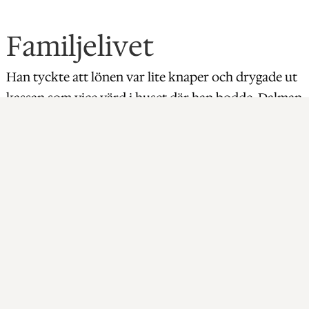
Familjelivet
Han tyckte att lönen var lite knaper och drygade ut
kassan som vice värd i huset där han bodde. Dalman
bodde med sin hustru, deras tre söner och en
dotter. Hans söner deltog vid flera av hans totalt 6
avrättningar som han verkställde under sitt liv. Den
sista var på Långholmen 1910 och hela trion
närvarande med sin far. Det kom som sagt att bli
hans sista. Dödsstraffet avskaffades i fredstid i
Sverige år 1921, gällande krigslagar först 1972.