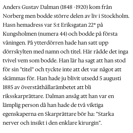
Anders Gustav Dalman (1848 -1920) kom från
Norberg men bodde större delen av liv i Stockholm.
Hasn hemadress var S:t Eriksgatan 22* på
Kungsholmen (numera 44) och bodde på första
våningen. På ytterdörren hade han satt upp
dörrskylten med namn och titel. Här rådde det inga
tvivel vem som bodde. Han lär ha sagt att han stod
för sin ”titel” och tyckte inte att det var något att
skämmas för. Han hade ju blivit utsedd 5 augusti
1885 av överståthållarämbetet att bli
riksskarprättare. Dalman ansåg att han var en
lämplig person då han hade de två viktiga
egenskaperna en Skarprättare bör ha: ”Starka
nerver och insikt i den enklare kirurgin”.