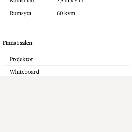
Rumsmått
7,5 m x 8 m
Rumsyta
60 kvm
Finns i salen
Projektor
Whiteboard
Blädderblock
WIFI
Mineralvatten & godis
Block, pennor & bordsryttare