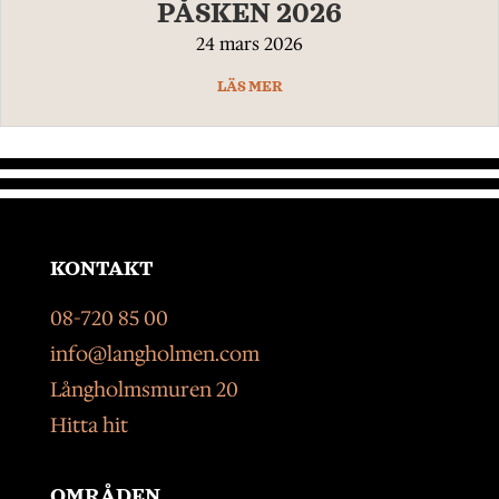
PÅSKEN 2026
24 mars 2026
LÄS MER
KONTAKT
08-720 85 00
info@langholmen.com
Långholmsmuren 20
Hitta hit
OMRÅDEN