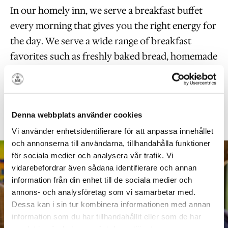
In our homely inn, we serve a breakfast buffet
every morning that gives you the right energy for
the day. We serve a wide range of breakfast
favorites such as freshly baked bread, homemade
granola, cold cuts, eggs, porridge, yogurt, bacon,
vegetables, fruit, juice, coffee and tea. We also
have gluten-free and vegan options. Good
Denna webbplats använder cookies
morning and welcome in!
Vi använder enhetsidentifierare för att anpassa innehållet
och annonserna till användarna, tillhandahålla funktioner
för sociala medier och analysera vår trafik. Vi
vidarebefordrar även sådana identifierare och annan
information från din enhet till de sociala medier och
annons- och analysföretag som vi samarbetar med.
Dessa kan i sin tur kombinera informationen med annan
information som du har tillhandahållit eller som de har