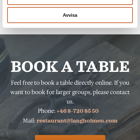
Breakfast is included for all hotel guests. For
accommodation at the hostel, breakfast costs SEK
Avvisa
140 for adults and SEK 70 for children 6-12 years.
BOOK A TABLE
Feel free to book a table directly online. If you
want to book for larger groups, please contact
us.
Phone:
+46 8-720 85 50
Mail:
restaurant@langholmen.com