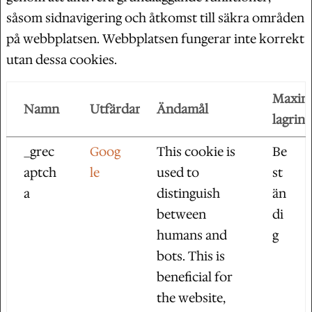
såsom sidnavigering och åtkomst till säkra områden
på webbplatsen. Webbplatsen fungerar inte korrekt
utan dessa cookies.
Maxim
Namn
Utfärdare
Ändamål
lagring
_grec
Goog
This cookie is
Be
aptch
le
used to
st
a
distinguish
än
between
di
humans and
g
bots. This is
beneficial for
the website,