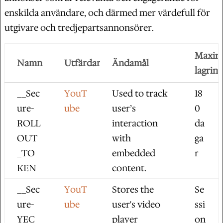
enskilda användare, och därmed mer värdefull för
utgivare och tredjepartsannonsörer.
Maxim
Namn
Utfärdare
Ändamål
lagring
__Sec
YouT
Used to track
18
ure-
ube
user’s
0
ROLL
interaction
da
OUT
with
ga
_TO
embedded
r
KEN
content.
__Sec
YouT
Stores the
Se
ure-
ube
user's video
ssi
YEC
player
on