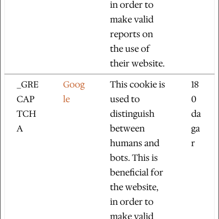
in order to
make valid
reports on
the use of
their website.
_GRE
Goog
This cookie is
18
CAP
le
used to
0
TCH
distinguish
da
A
between
ga
humans and
r
bots. This is
beneficial for
the website,
in order to
make valid