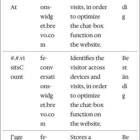
At
ons-
visits, in order
di
widg
to optimize
g
et.bre
the chat-box
vo.co
function on
m
the website.
#.#.vi
fe-
Identifies the
Be
sitsC
conv
visitor across
st
ount
ersati
devices and
än
ons-
visits, in order
di
widg
to optimize
g
et.bre
the chat-box
vo.co
function on
m
the website.
["age
fe-
Stores a
Be