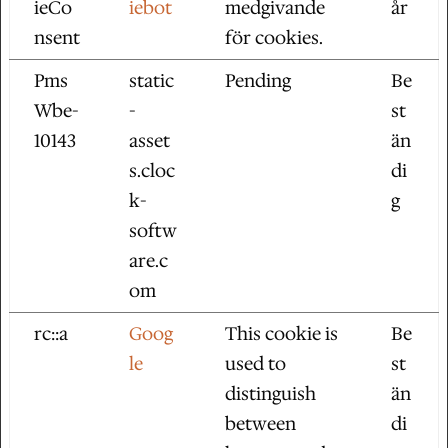
ieCo
iebot
medgivande
år
nsent
för cookies.
Pms
static
Pending
Be
Wbe-
-
st
10143
asset
än
s.cloc
di
k-
g
softw
are.c
om
rc::a
Goog
This cookie is
Be
le
used to
st
distinguish
än
between
di