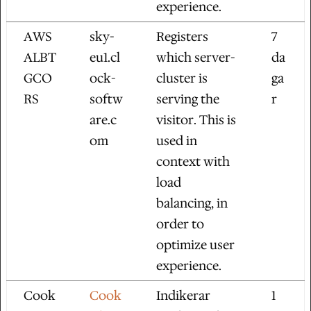
experience.
AWS
sky-
Registers
7
ALBT
eu1.cl
which server-
da
GCO
ock-
cluster is
ga
RS
softw
serving the
r
are.c
visitor. This is
om
used in
context with
load
balancing, in
order to
optimize user
experience.
Cook
Cook
Indikerar
1