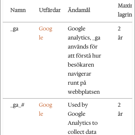
Maxim
Namn
Utfärdare
Ändamål
lagring
_ga
Goog
Google
2
le
analytics, _ga
år
används för
att förstå hur
besökaren
navigerar
runt på
webbplatsen
_ga_#
Goog
Used by
2
le
Google
år
Analytics to
collect data