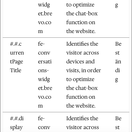
widg
to optimize
g
et.bre
the chat-box
vo.co
function on
m
the website.
#.#.c
fe-
Identifies the
Be
urren
conv
visitor across
st
tPage
ersati
devices and
än
Title
ons-
visits, in order
di
widg
to optimize
g
et.bre
the chat-box
vo.co
function on
m
the website.
#.#.di
fe-
Identifies the
Be
splay
conv
visitor across
st