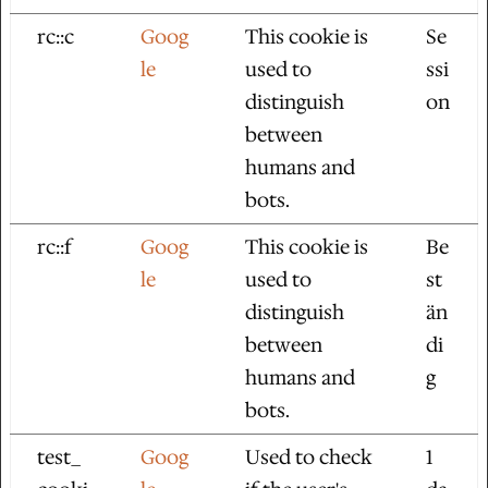
rc::c
Goog
This cookie is
Se
le
used to
ssi
distinguish
on
between
humans and
bots.
rc::f
Goog
This cookie is
Be
le
used to
st
distinguish
än
between
di
humans and
g
bots.
test_
Goog
Used to check
1