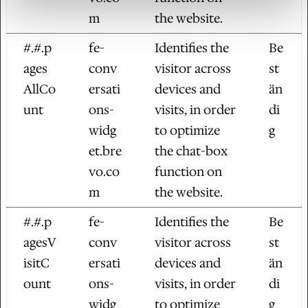
m
the website.
#.#.p
fe-
Identifies the
Be
ages
conv
visitor across
st
AllCo
ersati
devices and
än
unt
ons-
visits, in order
di
widg
to optimize
g
et.bre
the chat-box
vo.co
function on
m
the website.
#.#.p
fe-
Identifies the
Be
agesV
conv
visitor across
st
isitC
ersati
devices and
än
ount
ons-
visits, in order
di
widg
to optimize
g