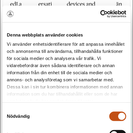
edLa
ersati
devices and
än
ngua
ons-
visits, in order
di
ge
widg
to optimize
g
et.bre
the chat-box
Denna webbplats använder cookies
vo.co
function on
Vi använder enhetsidentifierare för att anpassa innehållet
m
the website.
och annonserna till användarna, tillhandahålla funktioner
för sociala medier och analysera vår trafik. Vi
#.#.la
fe-
Identifies the
Be
vidarebefordrar även sådana identifierare och annan
stHo
conv
visitor across
st
information från din enhet till de sociala medier och
stna
ersati
devices and
än
annons- och analysföretag som vi samarbetar med.
Dessa kan i sin tur kombinera informationen med annan
me
ons-
visits, in order
di
information som du har tillhandahållit eller som de har
widg
to optimize
g
samlat in när du har använt deras tjänster.
et.bre
the chat-box
Samtyckesval
vo.co
function on
Nödvändig
m
the website.