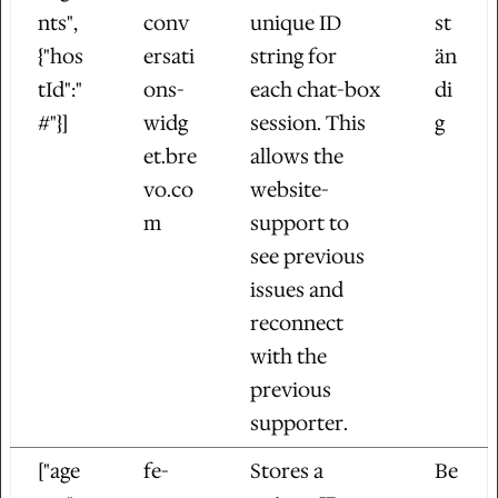
nts",
conv
unique ID
st
{"hos
ersati
string for
än
tId":"
ons-
each chat-box
di
#"}]
widg
session. This
g
et.bre
allows the
vo.co
website-
m
support to
see previous
issues and
reconnect
with the
previous
supporter.
["age
fe-
Stores a
Be