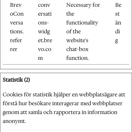
Brev
conv
Necessary for
Be
oCon
ersati
the
st
versa
ons-
functionality
än
tions.
widg
of the
di
refer
et.bre
website's
g
rer
vo.co
chat-box
m
function.
Statistik (2)
Cookies för statistik hjälper en webbplatsägare att
förstå hur besökare interagerar med webbplatser
genom att samla och rapportera in information
anonymt.