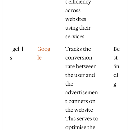
t efficiency
across
websites
using their
services.
_gcl_l
Goog
Tracks the
Be
s
le
conversion
st
rate between
än
the user and
di
the
g
advertisemen
t banners on
the website -
This serves to
optimise the