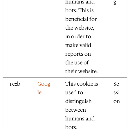
humans and
g
bots. This is
beneficial for
the website,
in order to
make valid
reports on
the use of
their website.
rc::b
Goog
This cookie is
Se
le
used to
ssi
distinguish
on
between
humans and
bots.