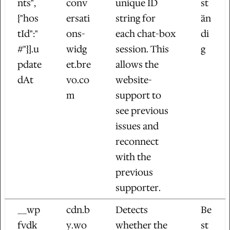
nts",
conv
unique ID
st
{"hos
ersati
string for
än
tId":"
ons-
each chat-box
di
#"}].u
widg
session. This
g
pdate
et.bre
allows the
dAt
vo.co
website-
m
support to
see previous
issues and
reconnect
with the
previous
supporter.
__wp
cdn.b
Detects
Be
fvdk
y.wo
whether the
st