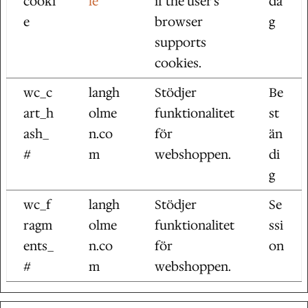
cooki
le
if the user's
da
e
browser
g
supports
cookies.
wc_c
langh
Stödjer
Be
art_h
olme
funktionalitet
st
ash_
n.co
för
än
#
m
webshoppen.
di
g
wc_f
langh
Stödjer
Se
ragm
olme
funktionalitet
ssi
ents_
n.co
för
on
#
m
webshoppen.