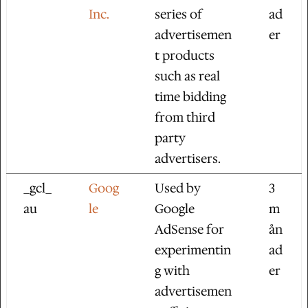
Inc.
series of
ad
advertisemen
er
t products
such as real
time bidding
from third
party
advertisers.
_gcl_
Goog
Used by
3
au
le
Google
m
AdSense for
ån
experimentin
ad
g with
er
advertisemen