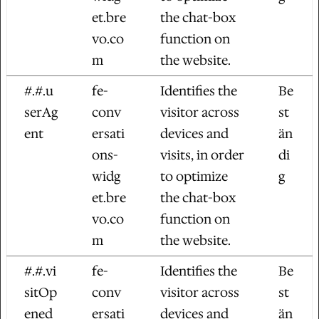
et.bre
the chat-box
vo.co
function on
m
the website.
#.#.u
fe-
Identifies the
Be
serAg
conv
visitor across
st
ent
ersati
devices and
än
ons-
visits, in order
di
widg
to optimize
g
et.bre
the chat-box
vo.co
function on
m
the website.
#.#.vi
fe-
Identifies the
Be
sitOp
conv
visitor across
st
ened
ersati
devices and
än