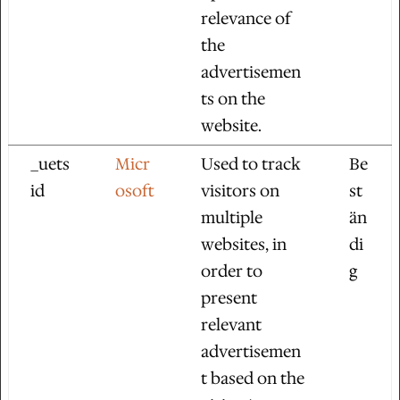
relevance of
the
advertisemen
ts on the
website.
_uets
Micr
Used to track
Be
id
osoft
visitors on
st
multiple
än
websites, in
di
order to
g
present
relevant
advertisemen
t based on the