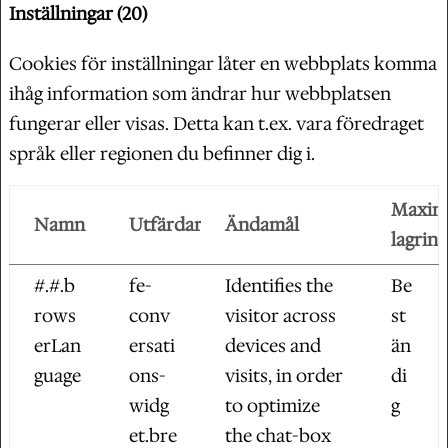
Inställningar (20)
Cookies för inställningar låter en webbplats komma
ihåg information som ändrar hur webbplatsen
fungerar eller visas. Detta kan t.ex. vara föredraget
språk eller regionen du befinner dig i.
Maxim
Namn
Utfärdare
Ändamål
lagring
#.#.b
fe-
Identifies the
Be
rows
conv
visitor across
st
erLan
ersati
devices and
än
guage
ons-
visits, in order
di
widg
to optimize
g
et.bre
the chat-box