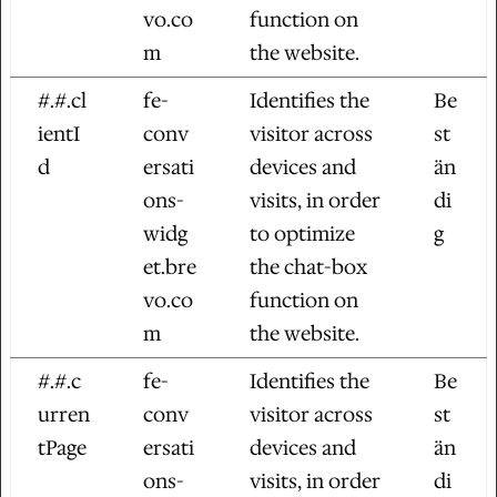
vo.co
function on
m
the website.
#.#.cl
fe-
Identifies the
Be
ientI
conv
visitor across
st
d
ersati
devices and
än
ons-
visits, in order
di
widg
to optimize
g
et.bre
the chat-box
vo.co
function on
m
the website.
#.#.c
fe-
Identifies the
Be
urren
conv
visitor across
st
tPage
ersati
devices and
än
ons-
visits, in order
di